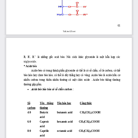
61
TaiLieu123.net
R,  R’,  R’’  là  những  gốc  acid  béo.  Nói  cách  khác  glyceride  là  một  hỗn  hợp  các 
triglyceride. 
* Acide béo
Acide béo có trong thành phần glyceride có thể là có số chẳn, số lẻ carbon, có thể 
bảo hòa hay chưa bảo h
òa, có thể là dây thẳng hay có vòng. Acide béo là acide hữu cơ 
nhiều  carbon  trong  thiên  nhiên  thường  có  một  chức  acide  .  Acide  béo  thông  thường 
thường gặp gồm. 

Acide béo bảo hòa có số chẳn carbon : 
Số 
Tên    thông 
Tên hóa học
Công thức
carbon
thƣờng
4:0
Butyric 
butanoic acid
CH
(CH
)
COOH
3
2
2
acid
6:0
Caproic 
hexanoic acid
CH
(CH
)
COOH
3
2
4
acid
8:0
Caprilic 
octanoic acid
CH
(CH
)
COOH
3
2
6
acid