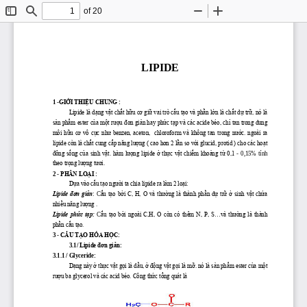
of 20
Toggle
Find
Zoom
Zoom
Sidebar
Out
In
LIPIDE
1 
-
GIỚI THIỆU CHUNG
:
Lipide là dạng vật chất hữu cơ giữ vai trò cấu tạo và phần lớn là chất dự trữ, nó là 
sản phẩm ester của một rượu đơn giản hay phức tạp và các acide béo, chỉ tan trong dung 
môi hữu cơ vô cực như benzen, aceton,  chloroform và không tan t
rong nước. ngoài ra 
lipide còn là chất cung cấp năng lượng ( cao hơn 2 lần so với glucid, protid ) cho các hoạt 
đông sống của sinh vật. hàm lượng lipide ở thực vật chiếm khoảng từ 0,1 
-
0,15%  tính 
theo trọng lượng tươi.
2 
-
PHÂN LOẠI
: 
Dựa vào cấu tạo ng
ười ta chia lipide ra làm 2 loại: 
Lipide đơn giản
:  C
ấu tạo bởi C, H, O và thường là thành phần dự trữ ở sinh vật chứa 
nhiều năng lượng . 
Lipide phức tạp:
C
ấu tạo bởi ngoài C,H, O còn có thêm N, P, S...và thường là thành 
phần cấu tạo. 
3 
-
CẤU TẠO HÓA HỌC
: 
3.
1/ 
Lipide đơn giản
: 
3.1.1 
/ 
Glyceride
:
Dạng này ở thực vật gọi là dầu, ở động vật gọi là mỡ. nó là sản phẩm ester của một 
rượu ba glycerol và các acid béo. Công thức tổng quát là