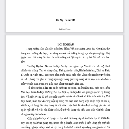
ội, năm
Hà N
20
11
2
TaiLieu123.net
ẦU
L
ỜI
N
ÓI
Đ
ững năm gần đây, môn học Tiếng Việt thực
ợc đ
ưa vào gi
ảng dạy
Trong nh
hành đư
ờng  đại  học,  cao  đẳng  v
à  m
ột  số  tr
ư
ờng  trung  học  chuy
ên  nghi
ệp.  Tuỳ
trong  các  trư
ộc v
ào ch
ức năng đ
ào t
ạo của mỗi tr
ư
ờng m
à đ
ặt ra y
êu c
ầu cụ thể đối với môn học
thu
này.
ờng
ại học
ội vụ H
à N
ội đ
ào t
ạo các ng
ành h
ọc Văn th
ữ, H
ành
Trư
Đ
N
ư
-
Lưu tr
chính văn ph
òng, Th
ư k
ý văn ph
òng, Thông tin th
ư
vi
ện, H
ành chính h
ọc, Dịch vụ Pháp
ản trị Nhân lực
ọc sinh tốt nghiệp ngo
ài vi
ệc nắm vững các nghiệp vụ về công
lí, Qu
... H
òng còn ph
ải sử dụng ngôn ngữ trong giao tiếp công sở v
à so
tác văn ph
ạn thảo văn bản
-
ột việc rất quan trọng trợ giúp hoạt động của ng
ư
ời l
ãnh
đ
ạo.
m
ể tăng c
ư
ờng năng lực ngôn ngữ cho học sinh, nhiều năm qua, môn học Tiếng
Đ
ành đ
ã
đư
ợc Tr
ư
ờng
à N
ội đ
ưa vào gi
ảng dạy cho hệ Trung
ệt thực h
ại
ội vụ H
Vi
Đ
h
ọc
N
ợ
ới một số kiến thức về tiếng Việt
ư
ên ngành và v
ọc. Với thời l
ết cho mỗi chuy
h
ng 60 ti
th
ực  h
ành,  môn  h
ọc  đ
ã  cung  c
ấp  kỹ  năng  cho  học  sinh  trong  việc  nhận  diện  chính  tả,
ết hoa, sử dụng  dấu  câu, d
ùng  t
ừ,  đặt  câu... đặc biệt  l
à  n
ắm  đ
ư
ợc  những  y
êu  c
ầu  về
vi
ữ đối với văn
ản h
ành chính, t
ừ đó vận dụng v
ào vi
ệc soạn thảo văn bản cũng
ngôn ng
b
như giao ti
ếp h
ành chính.
đ
ã
đư
ợc sử dụng cho học sinh hệ trung cấp nhiều khóa học từ 2005 đến
Giáo trình
ảng dạy, nhóm tác giả nhận đ
ư
ợc nhiều ý kiến đóng góp quý báu
nay. Trong quá trình gi
à h
ọc sinh
ề nội dung, h
ình th
ức v
à tính v
ận dụng của giáo tr
ình
đ
ối
c
ủa đồng nghiệp v
v