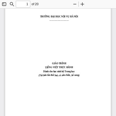
of 20
Toggle
Find
Zoom
Zoom
Sidebar
Out
In
ỜNG
ẠI
ỘI VỤ H
À N
ỘI
TRƯ
Đ
H
ỌC
N
–––––––––––––––––
GIÁO TRÌNH
ẾNG VIỆT THỰC H
ÀNH
TI
Dành cho h
ọc sinh hệ Trung học
ản lần thứ
ửa chữa
ổ sung
(Tái b
hai
, có s
, b
)