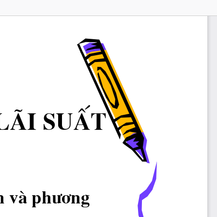
li suÊt
¶n vμ ph−¬ng