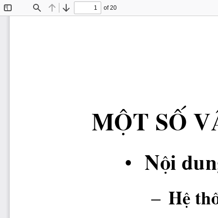
of 20
Toggle
Find
Previous
Next
Sidebar
mét sè v
Néi dun
•
–
HÖ thè