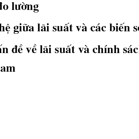
®o l−êng
Ö gi÷a l·i suÊt vμ c ̧c biÕn 
Ên ®Ò vÒ l·i suÊt vμ chÝnh s ̧c
Nam