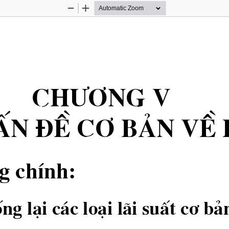
Zoom
Zoom
Out
In
Ch −¬ ng  V
Ên
®Ò c
¬ b¶n vÒ
g chÝnh:
ng l¹i c ̧c lo¹i l·i suÊt c¬ b