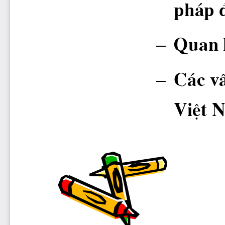
ph ̧p 
–
Quan h
–
C ̧c v
ViÖt 