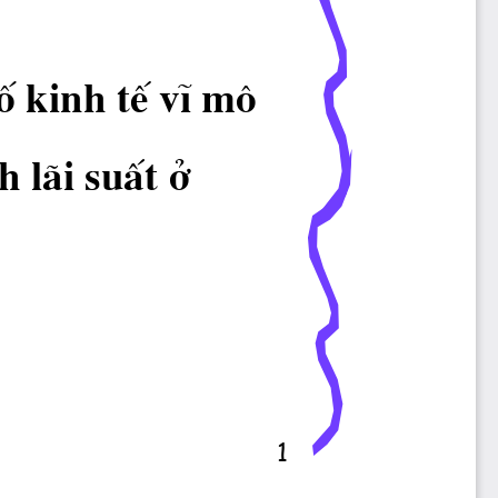
sè kinh tÕ vÜ m«
h l·i suÊt ë
1