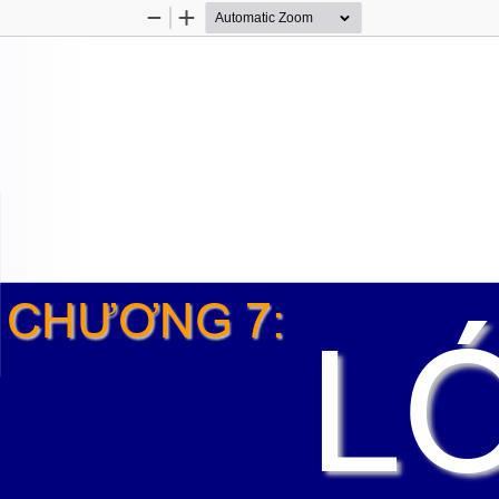
Zoom
Zoom
Out
In
CHƯƠNG 7:
L