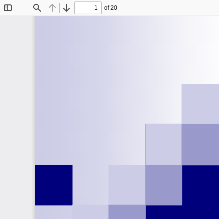
of 20
Toggle
Find
Previous
Next
Sidebar