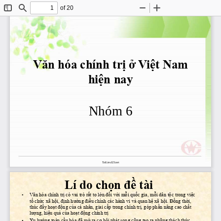
of 20
Toggle
Find
Zoom
Zoom
Sidebar
Out
In
Văn hóa chính trị ở Việt Nam 
hiện nay
Nhóm
6
TaiLieu123.net
Lí do chọn đề tài
•
Văn hóa chính trị có vai trò rất to lớn đối với mỗi quốc gia, mỗi dân tộc trong việc 
tổ chức xã hội, định hướng điều chỉnh các hành vi và quan hệ xã hội. Đồng thời, 
thúc đẩy hoạt động của cá nhân, giai cấp trong chính trị, góp phần nâng cao chất 
lượng, hiệu quả của hoạt động chính trị
•
Xu hướng toàn cầu hóa đã mở ra cơ hội phát song cũng tạo ra những thách thức 