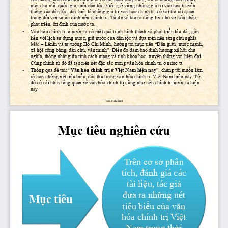
mới cho mỗi quốc gia, mỗi dân tộc. Việc giữ vững những giá trị văn hóa truyền 
thống của dân tộc, đặc biệt là những giá trị văn hóa chính trị có vai trò rất quan 
trọng đối với sự ổn định nền chính trị. Từ đó sẽ tạo ra động lực cho sự hòa nhập, 
phát triển, ổn định của nước ta.
•
Văn hóa chính trị ở nước ta có một quá trình hình thành và phát triển lâu dài, gắn 
liền với lịch sử dựng nước, giữ nước của dân tộc và dựa trên nền tảng chủ nghĩa 
Mác 
–
Lênin và tư tưởng Hồ Chí Minh, hướng tới mục tiêu “Dân giàu, nước mạnh, 
xã hội công bằng, dân chủ, văn minh”. Điều đó đảm bảo định hướng xã hội chủ 
nghĩa, thống nhất giữa tính cách mạng và tính khoa học, truyền thống với hiện đại,. 
Cũng chính từ đó đã tạo nên nét đặc sắc trong văn hóa chính trị ở nước ta
•
Thông qua đề tài: “
Văn hóa chính trị ở Việt Nam hiện nay
”, chúng tôi muốn làm 
rõ hơn những nét tiêu biểu, đặc thù trong văn hóa chính trị Việt Nam hiện nay. Từ 
đó có cái nhìn tổng quan về văn hóa chính trị cũng như nền chính trị nước ta hiện 
nay
TaiLieu123.net
Mục tiêu nghiên cứu
Trên
cơ
sở
phân
tích
, 
đánh
giá
các
tài
liệu
, 
tác
giả
đưa
ra
những
nét
Mục
tiêu
tiêu
biểu
của
văn
trị
Việt
hóa
chính
Nam 
trong
thời