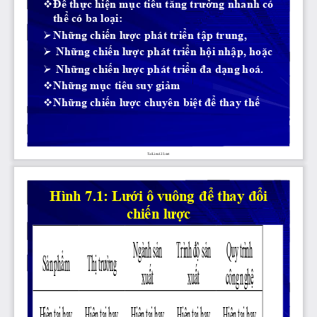
Để thực hiện mục tiêu tăng trưởng nhanh có 

thể có ba loại: 
Những chiến lược phát triển tập trung,

Những chiến lược phát triển hội nhập, hoặc

Những chiến lược phát triển đa dạng hoá.

Những mục tiêu suy giảm

Những chiến lược chuyên biệt để thay thế

TaiLieu123.net
Hình 7.1: Lưới ô vuông để thay đổi 
chiến lược
Ngành sản
Trình độ sản
Quy trình
Sản phẩm
Thị trường
xuất
xuất
công nghệ
Hiện tại hay
Hiện tại hay
Hiện tại hay
Hiện tại hay
Hiện tại hay