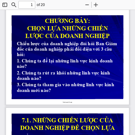
of 20
Toggle
Find
Zoom
Zoom
Sidebar
Out
In
CHƯƠNG BẢY:
CHỌN LỰA NHỮNG CHIẾN 
LƯỢC CỦA DOANH NGHIỆP
Chiến lược của doanh nghiệp đòi hỏi Ban Giám 
đốc của doanh nghiệp phải đối diện với 3 câu 
hỏi:
1. Chúng ta để lại những lĩnh vực kinh doanh 
nào?
2. Chúng ta rút ra khỏi những lĩnh vực kinh 
doanh nào?
3. Chúng ta tham gia vào những lĩnh vực kinh 
doanh mới nào?
TaiLieu123.net
7.1. NHỮNG CHIẾN LƯỢC CỦA 
DOANH NGHIỆP ĐỂ CHỌN LỰA